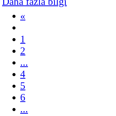
Daha fazla bilgi
«
1
2
...
4
5
6
...